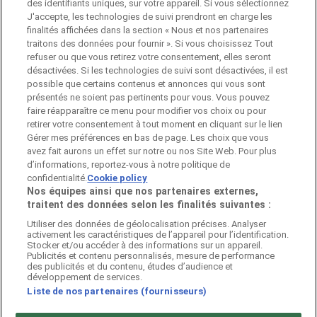
Pubeco fait partie de ShopFully, l'entreprise
des identifiants uniques, sur votre appareil. Si vous sélectionnez
technologique qui réinvente le shopping local dans le
J'accepte, les technologies de suivi prendront en charge les
monde entier.
finalités affichées dans la section « Nous et nos partenaires
traitons des données pour fournir ». Si vous choisissez Tout
refuser ou que vous retirez votre consentement, elles seront
ENTREPRISE
désactivées. Si les technologies de suivi sont désactivées, il est
possible que certains contenus et annonces qui vous sont
présentés ne soient pas pertinents pour vous. Vous pouvez
faire réapparaître ce menu pour modifier vos choix ou pour
CONTACTS
retirer votre consentement à tout moment en cliquant sur le lien
Gérer mes préférences en bas de page. Les choix que vous
avez fait aurons un effet sur notre ou nos Site Web. Pour plus
d’informations, reportez-vous à notre politique de
Catégories
confidentialité.
Cookie policy
Nos équipes ainsi que nos partenaires externes,
traitent des données selon les finalités suivantes :
Utiliser des données de géolocalisation précises. Analyser
Magasins
activement les caractéristiques de l’appareil pour l’identification.
Stocker et/ou accéder à des informations sur un appareil.
Publicités et contenu personnalisés, mesure de performance
des publicités et du contenu, études d’audience et
développement de services.
Continuer sur Pubeco
Liste de nos partenaires (fournisseurs)