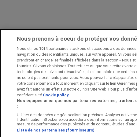
Nous prenons à coeur de protéger vos donn
Nous et nos
1014
partenaires stockons et accédons à des données 
navigation ou des identifiants uniques, sur votre appareil. Si vous s
prendront en charge les finalités affichées dans la section « Nous e
fournir ». Si vous choisissez Tout refuser ou que vous retirez votre 
technologies de suivi sont désactivées, il est possible que certain
ne soient pas pertinents pour vous. Vous pouvez faire réapparaître 
votre consentement à tout moment en cliquant sur le lien Gérer mes
avez fait aurons un effet sur notre ou nos Site Web. Pour plus d’info
confidentialité.
Cookie policy
Nos équipes ainsi que nos partenaires externes, traitent 
:
Utiliser des données de géolocalisation précises. Analyser activemen
l’identification. Stocker et/ou accéder à des informations sur un app
mesure de performance des publicités et du contenu, études d’aud
Liste de nos partenaires (fournisseurs)