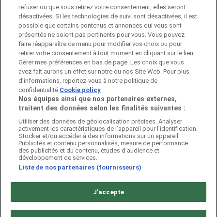
ENTREPRISE
refuser ou que vous retirez votre consentement, elles seront
désactivées. Si les technologies de suivi sont désactivées, il est
possible que certains contenus et annonces qui vous sont
présentés ne soient pas pertinents pour vous. Vous pouvez
CONTACTS
faire réapparaître ce menu pour modifier vos choix ou pour
retirer votre consentement à tout moment en cliquant sur le lien
Gérer mes préférences en bas de page. Les choix que vous
avez fait aurons un effet sur notre ou nos Site Web. Pour plus
Catégories
d’informations, reportez-vous à notre politique de
confidentialité.
Cookie policy
Nos équipes ainsi que nos partenaires externes,
traitent des données selon les finalités suivantes :
Magasins
Utiliser des données de géolocalisation précises. Analyser
activement les caractéristiques de l’appareil pour l’identification.
Stocker et/ou accéder à des informations sur un appareil.
Publicités et contenu personnalisés, mesure de performance
des publicités et du contenu, études d’audience et
Continuer sur Pubeco
développement de services.
Liste de nos partenaires (fournisseurs)
J'accepte
© 2026 Shopfully Marketing S.L.U. - Plza. Pau Vila 1,
Edifici Palau de Mar 4, Barcelona, Espagne. Tous droits