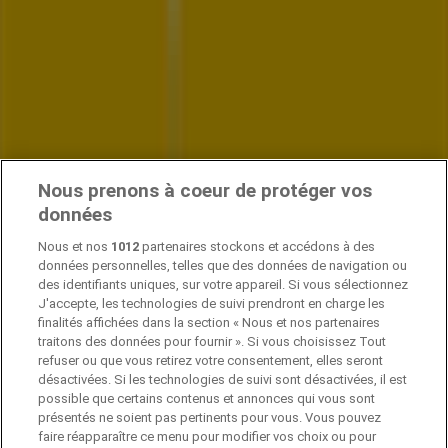
Nous prenons à coeur de protéger vos
données
Nous et nos
1012
partenaires stockons et accédons à des
Pubeco fait partie de ShopFully, l'entreprise
données personnelles, telles que des données de navigation ou
technologique qui réinvente le shopping local dans
des identifiants uniques, sur votre appareil. Si vous sélectionnez
le monde entier.
J'accepte, les technologies de suivi prendront en charge les
finalités affichées dans la section « Nous et nos partenaires
traitons des données pour fournir ». Si vous choisissez Tout
ENTREPRISE
refuser ou que vous retirez votre consentement, elles seront
désactivées. Si les technologies de suivi sont désactivées, il est
possible que certains contenus et annonces qui vous sont
présentés ne soient pas pertinents pour vous. Vous pouvez
CONTACTS
faire réapparaître ce menu pour modifier vos choix ou pour