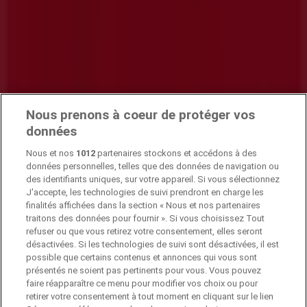
Nous prenons à coeur de protéger vos
données
Nous et nos
1012
partenaires stockons et accédons à des
données personnelles, telles que des données de navigation ou
Pubeco fait partie de ShopFully, l'entreprise
des identifiants uniques, sur votre appareil. Si vous sélectionnez
technologique qui réinvente le shopping local dans le
J'accepte, les technologies de suivi prendront en charge les
monde entier.
finalités affichées dans la section « Nous et nos partenaires
traitons des données pour fournir ». Si vous choisissez Tout
refuser ou que vous retirez votre consentement, elles seront
ENTREPRISE
désactivées. Si les technologies de suivi sont désactivées, il est
possible que certains contenus et annonces qui vous sont
présentés ne soient pas pertinents pour vous. Vous pouvez
faire réapparaître ce menu pour modifier vos choix ou pour
CONTACTS
retirer votre consentement à tout moment en cliquant sur le lien