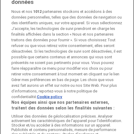
données
Nous et nos
1012
partenaires stockons et accédons à des
données personnelles, telles que des données de navigation ou
Pubeco fait partie de ShopFully, l'entreprise
des identifiants uniques, sur votre appareil. Si vous sélectionnez
technologique qui réinvente le shopping local dans le
J'accepte, les technologies de suivi prendront en charge les
monde entier.
finalités affichées dans la section « Nous et nos partenaires
traitons des données pour fournir ». Si vous choisissez Tout
refuser ou que vous retirez votre consentement, elles seront
ENTREPRISE
désactivées. Si les technologies de suivi sont désactivées, il est
possible que certains contenus et annonces qui vous sont
présentés ne soient pas pertinents pour vous. Vous pouvez
faire réapparaître ce menu pour modifier vos choix ou pour
CONTACTS
retirer votre consentement à tout moment en cliquant sur le lien
Gérer mes préférences en bas de page. Les choix que vous
avez fait aurons un effet sur notre ou nos Site Web. Pour plus
d’informations, reportez-vous à notre politique de
Catégories
confidentialité.
Cookie policy
Nos équipes ainsi que nos partenaires externes,
traitent des données selon les finalités suivantes :
Utiliser des données de géolocalisation précises. Analyser
Magasins
activement les caractéristiques de l’appareil pour l’identification.
Stocker et/ou accéder à des informations sur un appareil.
Publicités et contenu personnalisés, mesure de performance