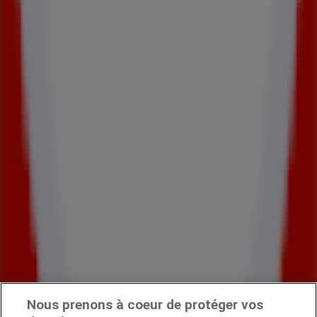
Nous prenons à coeur de protéger vos