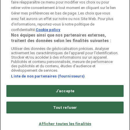
faire réapparaître ce menu pour modifier vos choix ou pour
CONTACTS
retirer votre consentement à tout moment en cliquant sur le lien
Gérer mes préférences en bas de page. Les choix que vous
avez fait aurons un effet sur notre ou nos Site Web. Pour plus
d’informations, reportez-vous à notre politique de
Catégories
confidentialité.
Cookie policy
Nos équipes ainsi que nos partenaires externes,
traitent des données selon les finalités suivantes :
Utiliser des données de géolocalisation précises. Analyser
Magasins
activement les caractéristiques de l’appareil pour l’identification.
Stocker et/ou accéder à des informations sur un appareil.
Publicités et contenu personnalisés, mesure de performance
des publicités et du contenu, études d’audience et
développement de services.
Continuer sur Pubeco
Liste de nos partenaires (fournisseurs)
J'accepte
© 2026 Shopfully Marketing S.L.U. - Plza. Pau Vila 1, Edifici
Palau de Mar 4, Barcelona, Espagne. Tous droits réservés.
Tout refuser
Mentions légales et Conditions d'utilisations du Site
Web
Politique de confidentialité
Afficher toutes les finalités
Politique de cookies