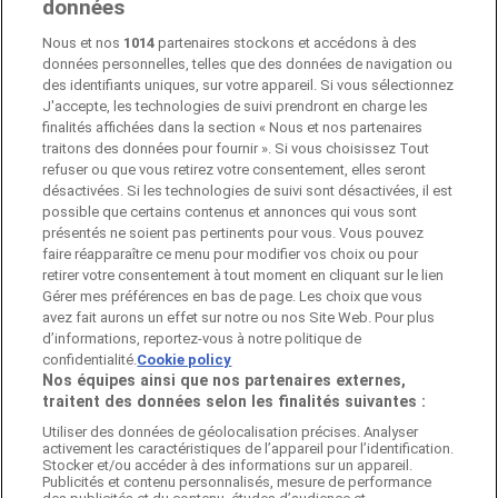
données
Nous et nos
1014
partenaires stockons et accédons à des
données personnelles, telles que des données de navigation ou
Pubeco fait partie de ShopFully, l'entreprise
des identifiants uniques, sur votre appareil. Si vous sélectionnez
technologique qui réinvente le shopping local dans le
J'accepte, les technologies de suivi prendront en charge les
monde entier.
finalités affichées dans la section « Nous et nos partenaires
traitons des données pour fournir ». Si vous choisissez Tout
refuser ou que vous retirez votre consentement, elles seront
ENTREPRISE
désactivées. Si les technologies de suivi sont désactivées, il est
possible que certains contenus et annonces qui vous sont
présentés ne soient pas pertinents pour vous. Vous pouvez
faire réapparaître ce menu pour modifier vos choix ou pour
CONTACTS
retirer votre consentement à tout moment en cliquant sur le lien
Gérer mes préférences en bas de page. Les choix que vous
avez fait aurons un effet sur notre ou nos Site Web. Pour plus
d’informations, reportez-vous à notre politique de
Catégories
confidentialité.
Cookie policy
Nos équipes ainsi que nos partenaires externes,
traitent des données selon les finalités suivantes :
Utiliser des données de géolocalisation précises. Analyser
Magasins
activement les caractéristiques de l’appareil pour l’identification.
Stocker et/ou accéder à des informations sur un appareil.
Publicités et contenu personnalisés, mesure de performance