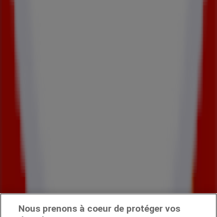
Nous prenons à coeur de protéger vos