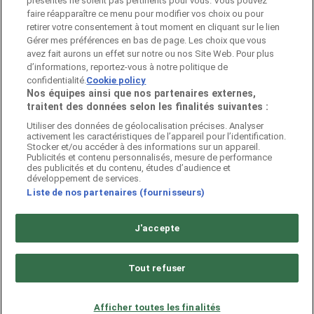
présentés ne soient pas pertinents pour vous. Vous pouvez
faire réapparaître ce menu pour modifier vos choix ou pour
CONTACTS
retirer votre consentement à tout moment en cliquant sur le lien
Gérer mes préférences en bas de page. Les choix que vous
avez fait aurons un effet sur notre ou nos Site Web. Pour plus
d’informations, reportez-vous à notre politique de
Catégories
confidentialité.
Cookie policy
Nos équipes ainsi que nos partenaires externes,
traitent des données selon les finalités suivantes :
Utiliser des données de géolocalisation précises. Analyser
Magasins
activement les caractéristiques de l’appareil pour l’identification.
Stocker et/ou accéder à des informations sur un appareil.
Publicités et contenu personnalisés, mesure de performance
des publicités et du contenu, études d’audience et
développement de services.
Continuer sur Pubeco
Liste de nos partenaires (fournisseurs)
J'accepte
© 2026 Shopfully Marketing S.L.U. - Plza. Pau Vila 1, Edifici
Palau de Mar 4, Barcelona, Espagne. Tous droits réservés.
Tout refuser
Mentions légales et Conditions d'utilisations du Site
Web
Politique de confidentialité
Afficher toutes les finalités