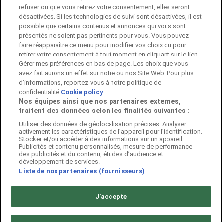
refuser ou que vous retirez votre consentement, elles seront
ENTREPRISE
désactivées. Si les technologies de suivi sont désactivées, il est
possible que certains contenus et annonces qui vous sont
présentés ne soient pas pertinents pour vous. Vous pouvez
faire réapparaître ce menu pour modifier vos choix ou pour
CONTACTS
retirer votre consentement à tout moment en cliquant sur le lien
Gérer mes préférences en bas de page. Les choix que vous
avez fait aurons un effet sur notre ou nos Site Web. Pour plus
d’informations, reportez-vous à notre politique de
Catégories
confidentialité.
Cookie policy
Nos équipes ainsi que nos partenaires externes,
traitent des données selon les finalités suivantes :
Utiliser des données de géolocalisation précises. Analyser
Magasins
activement les caractéristiques de l’appareil pour l’identification.
Stocker et/ou accéder à des informations sur un appareil.
Publicités et contenu personnalisés, mesure de performance
des publicités et du contenu, études d’audience et
développement de services.
Continuer sur Pubeco
Liste de nos partenaires (fournisseurs)
J'accepte
© 2026 Shopfully Marketing S.L.U. - Plza. Pau Vila 1, Edifici