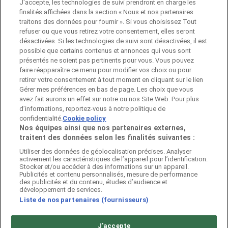
le monde entier.
J'accepte, les technologies de suivi prendront en charge les
finalités affichées dans la section « Nous et nos partenaires
traitons des données pour fournir ». Si vous choisissez Tout
ENTREPRISE
refuser ou que vous retirez votre consentement, elles seront
désactivées. Si les technologies de suivi sont désactivées, il est
possible que certains contenus et annonces qui vous sont
présentés ne soient pas pertinents pour vous. Vous pouvez
CONTACTS
faire réapparaître ce menu pour modifier vos choix ou pour
retirer votre consentement à tout moment en cliquant sur le lien
Gérer mes préférences en bas de page. Les choix que vous
avez fait aurons un effet sur notre ou nos Site Web. Pour plus
Catégories
d’informations, reportez-vous à notre politique de
confidentialité.
Cookie policy
Nos équipes ainsi que nos partenaires externes,
traitent des données selon les finalités suivantes :
Magasins
Utiliser des données de géolocalisation précises. Analyser
activement les caractéristiques de l’appareil pour l’identification.
Stocker et/ou accéder à des informations sur un appareil.
Publicités et contenu personnalisés, mesure de performance
des publicités et du contenu, études d’audience et
Continuer sur Pubeco
développement de services.
Liste de nos partenaires (fournisseurs)
J'accepte