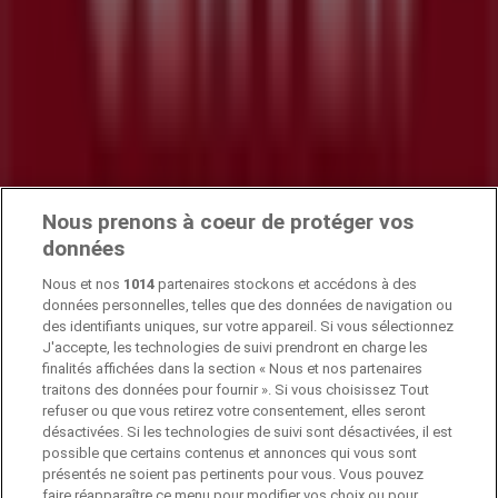
Nous prenons à coeur de protéger vos
données
Nous et nos
1014
partenaires stockons et accédons à des
Pubeco fait partie de ShopFully, l'entreprise
données personnelles, telles que des données de navigation ou
technologique qui réinvente le shopping local dans
des identifiants uniques, sur votre appareil. Si vous sélectionnez
le monde entier.
J'accepte, les technologies de suivi prendront en charge les
finalités affichées dans la section « Nous et nos partenaires
traitons des données pour fournir ». Si vous choisissez Tout
ENTREPRISE
refuser ou que vous retirez votre consentement, elles seront
désactivées. Si les technologies de suivi sont désactivées, il est
possible que certains contenus et annonces qui vous sont
présentés ne soient pas pertinents pour vous. Vous pouvez
CONTACTS
faire réapparaître ce menu pour modifier vos choix ou pour