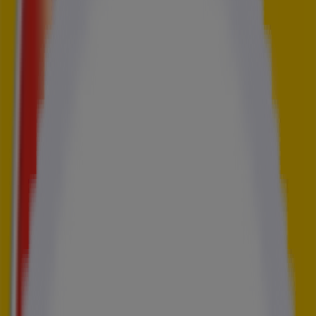
5 à sec | 30 rue Hélène Brion
5 à sec Paris 30 rue Hélène
Brion
30 rue Hélène Brion, Paris
145869781
Fermé
dimanche
Fermé
lundi
08:00 - 19:30