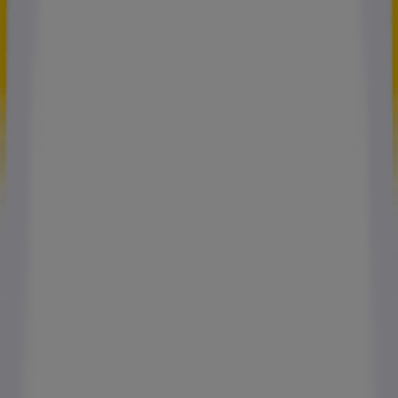
Autres entreprises de Services à
Shurgard
5 à sec
Era Immobilier
Guy Hoquet
E.Leclerc Station service
Century 21
DHL
MoneyGram
Alter Smoke
Antoni Voyages