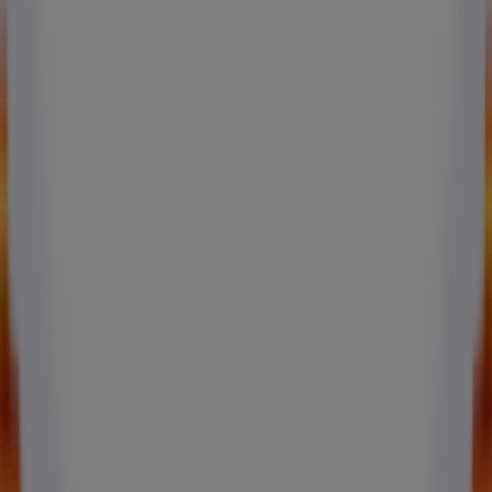
Pubeco.fr se distingue par son approche simple, transparente
et centrée sur la valeur : moins de bruit, plus de clarté. Avec
5 à sec
à 30 rue Hélène Brion, chaque achat devient une
opportunité d’économiser intelligemment et de consommer
en toute confiance.
Plus d'informations sur 5 à sec
Voir les autres magasins de 5 à
sec dans Paris
Autres magasins
Raboni Athis-Mons 170, avenue François Mitterrand - RN7
Top Accessoires Pierrelaye Rue Emile Zola - ZA Porte Ouest
Publicité