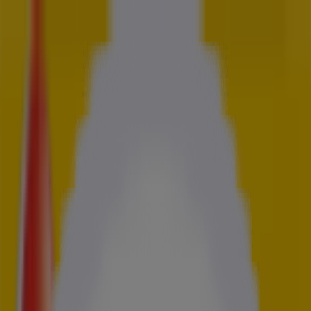
Vous êtes ici:
Paris - 75001
Tous
BONS PLANS
Supermarchés
Discount
Alimentaire
Bricolage
Meubles et Décoration
Multimédia et
Electroménager
Publicité
Pubeco dans
»
Promos Services à
»
5 à sec à
»