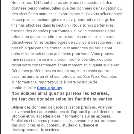
Nous et nos
1014
partenaires stockons et accédons à des
données personnelles, telles que des données de navigation ou
Pubeco fait partie de ShopFully, l'entreprise
des identifiants uniques, sur votre appareil. Si vous sélectionnez
technologique qui réinvente le shopping local dans le
J'accepte, les technologies de suivi prendront en charge les
monde entier.
finalités affichées dans la section « Nous et nos partenaires
traitons des données pour fournir ». Si vous choisissez Tout
refuser ou que vous retirez votre consentement, elles seront
ENTREPRISE
désactivées. Si les technologies de suivi sont désactivées, il est
possible que certains contenus et annonces qui vous sont
présentés ne soient pas pertinents pour vous. Vous pouvez
faire réapparaître ce menu pour modifier vos choix ou pour
CONTACTS
retirer votre consentement à tout moment en cliquant sur le lien
Gérer mes préférences en bas de page. Les choix que vous
avez fait aurons un effet sur notre ou nos Site Web. Pour plus
d’informations, reportez-vous à notre politique de
Catégories
confidentialité.
Cookie policy
Nos équipes ainsi que nos partenaires externes,
traitent des données selon les finalités suivantes :
Utiliser des données de géolocalisation précises. Analyser
Magasins
activement les caractéristiques de l’appareil pour l’identification.
Stocker et/ou accéder à des informations sur un appareil.
Publicités et contenu personnalisés, mesure de performance
des publicités et du contenu, études d’audience et
développement de services.