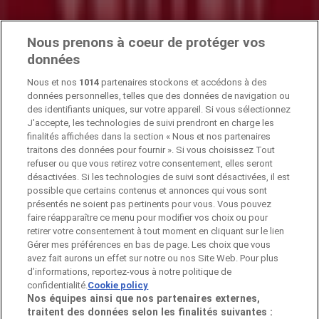
Nous prenons à coeur de protéger vos
données
Nous et nos
1014
partenaires stockons et accédons à des
données personnelles, telles que des données de navigation ou
Pubeco fait partie de ShopFully, l'entreprise
des identifiants uniques, sur votre appareil. Si vous sélectionnez
technologique qui réinvente le shopping local dans le
J'accepte, les technologies de suivi prendront en charge les
monde entier.
finalités affichées dans la section « Nous et nos partenaires
traitons des données pour fournir ». Si vous choisissez Tout
refuser ou que vous retirez votre consentement, elles seront
ENTREPRISE
désactivées. Si les technologies de suivi sont désactivées, il est
possible que certains contenus et annonces qui vous sont
présentés ne soient pas pertinents pour vous. Vous pouvez
faire réapparaître ce menu pour modifier vos choix ou pour
CONTACTS
retirer votre consentement à tout moment en cliquant sur le lien
Gérer mes préférences en bas de page. Les choix que vous
avez fait aurons un effet sur notre ou nos Site Web. Pour plus
d’informations, reportez-vous à notre politique de
Catégories
confidentialité.
Cookie policy
Nos équipes ainsi que nos partenaires externes,
traitent des données selon les finalités suivantes :