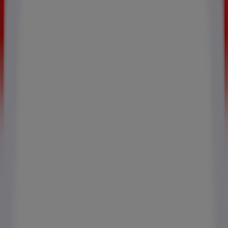
Autres entreprises de Mode à
Solaris
SIX
Zeeman
Miss Coquines
Helline
Kiabi
Damart
MOA
La Halle
Aubade