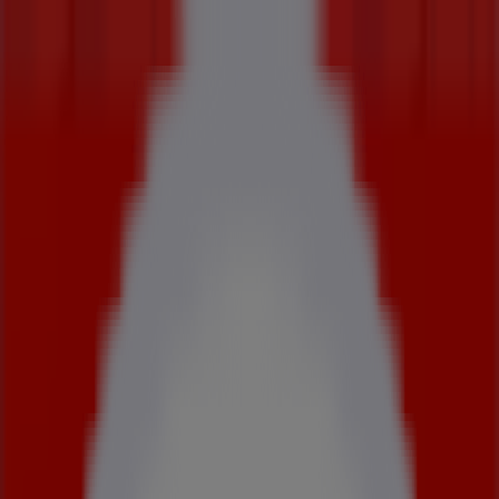
Vous êtes ici:
Paris - 75001
Tous
BONS PLANS
Supermarchés
Discount
Alimentaire
Bricolage
Meubles et Décoration
Multimédia et
Electroménager
Publicité
Pubeco dans
»
Promos Mode à
»
Celio à
»