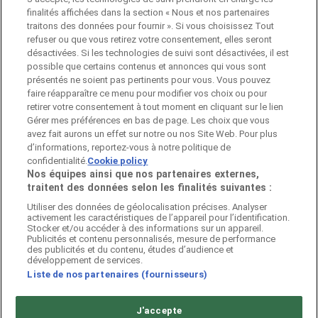
monde entier.
finalités affichées dans la section « Nous et nos partenaires
traitons des données pour fournir ». Si vous choisissez Tout
refuser ou que vous retirez votre consentement, elles seront
ENTREPRISE
désactivées. Si les technologies de suivi sont désactivées, il est
possible que certains contenus et annonces qui vous sont
présentés ne soient pas pertinents pour vous. Vous pouvez
faire réapparaître ce menu pour modifier vos choix ou pour
CONTACTS
retirer votre consentement à tout moment en cliquant sur le lien
Gérer mes préférences en bas de page. Les choix que vous
avez fait aurons un effet sur notre ou nos Site Web. Pour plus
d’informations, reportez-vous à notre politique de
Catégories
confidentialité.
Cookie policy
Nos équipes ainsi que nos partenaires externes,
traitent des données selon les finalités suivantes :
Utiliser des données de géolocalisation précises. Analyser
Magasins
activement les caractéristiques de l’appareil pour l’identification.
Stocker et/ou accéder à des informations sur un appareil.
Publicités et contenu personnalisés, mesure de performance
des publicités et du contenu, études d’audience et
développement de services.
Continuer sur Pubeco
Liste de nos partenaires (fournisseurs)
J'accepte