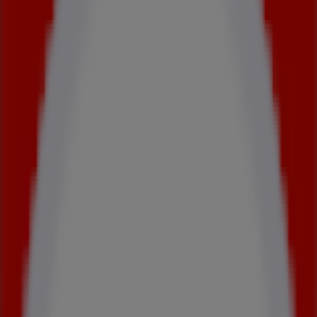
Celio | C.C. Forum des Halles niveau -1
Celio Paris C.C. Forum des
Halles niveau -1
C.C. Forum des Halles niveau -1, Paris
01 40 28 96 00
Fermé
dimanche
11:00 - 19:00
lundi
10:00 - 20:30
mardi
10:00 - 20:30