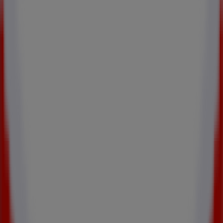
une opportunité d’économiser intelligemment et de
consommer en toute confiance.
Plus d'informations sur Celio
Voir les autres magasins de Celio
dans Paris
Autres magasins
Raboni Athis-Mons 170, avenue François Mitterrand - RN7
Top Accessoires Pierrelaye Rue Emile Zola - ZA Porte Ouest
Publicité