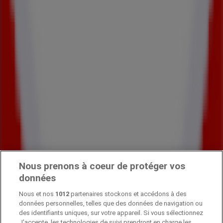
Nous prenons à coeur de protéger vos
données
Nous et nos
1012
partenaires stockons et accédons à des
données personnelles, telles que des données de navigation ou
Pubeco fait partie de ShopFully, l'entreprise
des identifiants uniques, sur votre appareil. Si vous sélectionnez
technologique qui réinvente le shopping local dans le
J'accepte, les technologies de suivi prendront en charge les