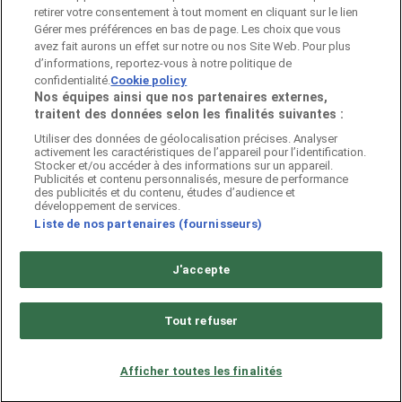
retirer votre consentement à tout moment en cliquant sur le lien
Gérer mes préférences en bas de page. Les choix que vous
avez fait aurons un effet sur notre ou nos Site Web. Pour plus
Catégories
d’informations, reportez-vous à notre politique de
confidentialité.
Cookie policy
Nos équipes ainsi que nos partenaires externes,
traitent des données selon les finalités suivantes :
Magasins
Utiliser des données de géolocalisation précises. Analyser
activement les caractéristiques de l’appareil pour l’identification.
Stocker et/ou accéder à des informations sur un appareil.
Publicités et contenu personnalisés, mesure de performance
des publicités et du contenu, études d’audience et
Continuer sur Pubeco
développement de services.
Liste de nos partenaires (fournisseurs)
J'accepte
© 2026 Shopfully Marketing S.L.U. - Plza. Pau Vila 1,
Edifici Palau de Mar 4, Barcelona, Espagne. Tous droits
réservés.
Tout refuser
Mentions légales et Conditions d'utilisations du Site
Web
Politique de confidentialité
Afficher toutes les finalités
Politique de cookies