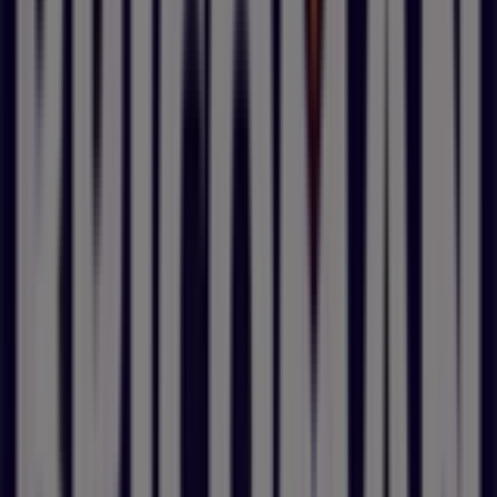
Lapeyre
Point P
Shopix
Würth
Champion Direct
Sikkens Solution
BigMat
Batiman
Bricoman
E.Leclerc Brico
Bienvenue sur Pubeco.fr, votre guide malin pour tout savoir
sur le magasin
E.Leclerc Brico
situé à
771 Rue De La 1Ère