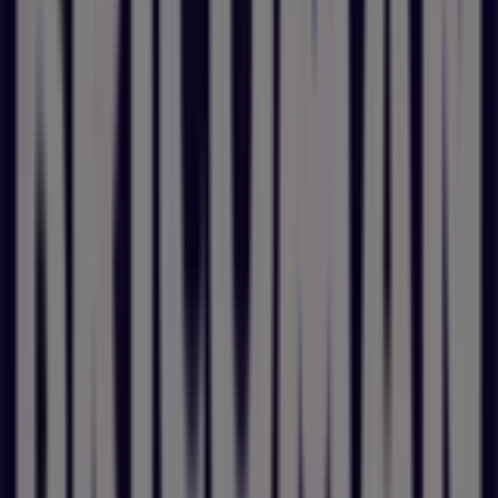
Armée, 82000 Paris
. Ici, vous retrouverez toutes les
informations essentielles : les horaires d’ouverture, les
catalogues en cours, les meilleures offres et les promotions
exclusives proposées par
E.Leclerc Brico
dans votre région.
Chez Pubeco.fr, nous croyons que faire ses achats ne doit
pas se limiter à trouver le prix le plus bas, mais à faire le bon
choix, au bon moment. C’est pourquoi nous vous aidons à
repérer les opportunités les plus pertinentes pour
E.Leclerc
Brico
à Paris, tout en vous offrant une vision claire et à jour
des offres disponibles. Nos informations sont régulièrement
actualisées afin de vous garantir la meilleure expérience
possible.
Le magasin
E.Leclerc Brico
à Paris met à votre disposition
une gamme complète de produits et de services conçus
pour répondre à vos besoins quotidiens. Grâce à Pubeco.fr,
vous pouvez consulter les catalogues récents, comparer les
promotions et planifier vos achats en toute simplicité. Que
vous prépariez vos courses, un achat important ou une visite
en magasin, tout est rassemblé ici pour vous faire gagner du
temps et de l’argent.
Explorez les offres de
E.Leclerc Brico
à Paris et profitez
dès aujourd’hui des meilleures réductions près de chez vous.