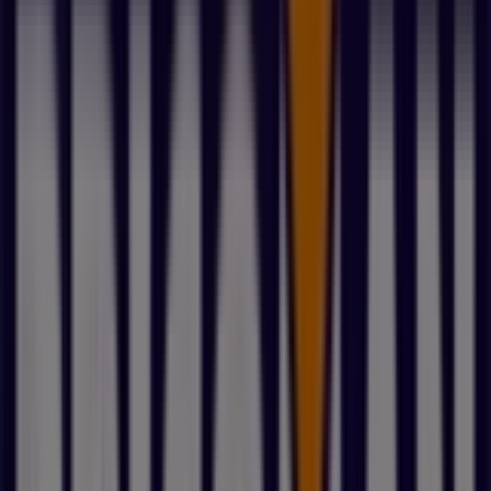
mercredi
09:30 - 19:30
jeudi
09:30 - 19:30
vendredi
09:30 - 19:30
samedi
Fermé
Nous sommes sur le point de publier des offres de E.Leclerc
Brico
Publicité