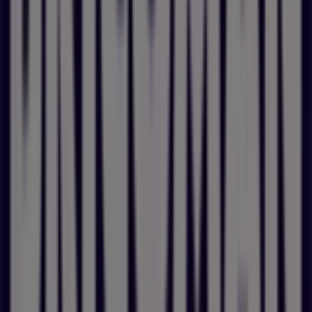
Pubeco.fr se distingue par son approche simple, transparente
et centrée sur la valeur : moins de bruit, plus de clarté. Avec
E.Leclerc Brico
à 771 Rue De La 1Ère Armée, chaque achat
devient une opportunité d’économiser intelligemment et de
consommer en toute confiance.
Plus d'informations sur E.Leclerc Brico
Voir les autres
magasins de E.Leclerc Brico dans Paris
Autres magasins
Raboni Athis-Mons 170, avenue François Mitterrand - RN7
Top Accessoires Pierrelaye Rue Emile Zola - ZA Porte Ouest
Publicité