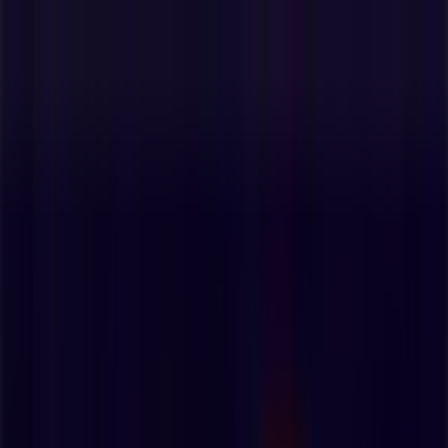
Vous êtes ici:
Paris - 75001
Tous
BONS PLANS
Supermarchés
Discount
Alimentaire
Bricolage
Meubles et Décoration
Multimédia et
Electroménager
Publicité
Pubeco dans
»
Promos Bricolage à
»
E.Leclerc Brico à
»