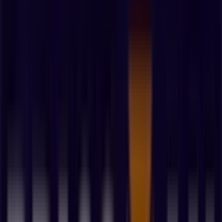
E.Leclerc Brico | 771 Rue De La 1Ère Armée
E.Leclerc Brico Montauban
771 Rue De La 1Ère Armée
771 Rue De La 1Ère Armée, Montauban
0563631113
Fermé
dimanche
09:30 - 19:30
lundi
09:30 - 19:30
mardi
09:30 - 19:30