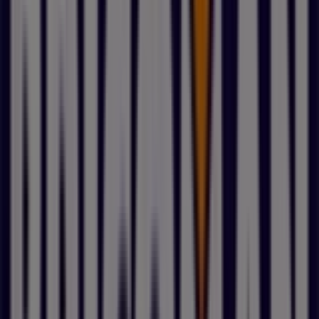
Autres entreprises de Bricolage à
Castorama
Brico Cash
Weldom
Brico Dépôt
Bricomarché
Leroy Merlin
E.Leclerc Brico
Bricorama
Mr Bricolage