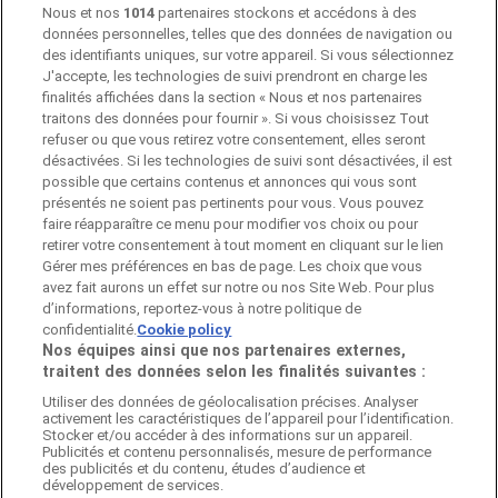
Nous et nos
1014
partenaires stockons et accédons à des
données personnelles, telles que des données de navigation ou
Pubeco fait partie de ShopFully, l'entreprise
des identifiants uniques, sur votre appareil. Si vous sélectionnez
technologique qui réinvente le shopping local dans le
J'accepte, les technologies de suivi prendront en charge les
monde entier.
finalités affichées dans la section « Nous et nos partenaires
traitons des données pour fournir ». Si vous choisissez Tout
refuser ou que vous retirez votre consentement, elles seront
ENTREPRISE
désactivées. Si les technologies de suivi sont désactivées, il est
possible que certains contenus et annonces qui vous sont
présentés ne soient pas pertinents pour vous. Vous pouvez
faire réapparaître ce menu pour modifier vos choix ou pour
CONTACTS
retirer votre consentement à tout moment en cliquant sur le lien
Gérer mes préférences en bas de page. Les choix que vous
avez fait aurons un effet sur notre ou nos Site Web. Pour plus
d’informations, reportez-vous à notre politique de
Catégories
confidentialité.
Cookie policy
Nos équipes ainsi que nos partenaires externes,
traitent des données selon les finalités suivantes :
Utiliser des données de géolocalisation précises. Analyser
Magasins
activement les caractéristiques de l’appareil pour l’identification.
Stocker et/ou accéder à des informations sur un appareil.
Publicités et contenu personnalisés, mesure de performance
des publicités et du contenu, études d’audience et
développement de services.