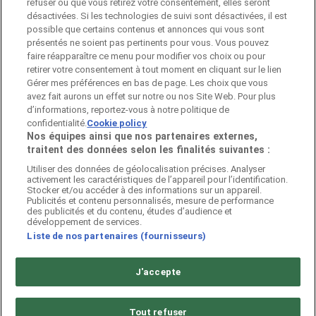
refuser ou que vous retirez votre consentement, elles seront
ENTREPRISE
désactivées. Si les technologies de suivi sont désactivées, il est
possible que certains contenus et annonces qui vous sont
présentés ne soient pas pertinents pour vous. Vous pouvez
faire réapparaître ce menu pour modifier vos choix ou pour
CONTACTS
retirer votre consentement à tout moment en cliquant sur le lien
Gérer mes préférences en bas de page. Les choix que vous
avez fait aurons un effet sur notre ou nos Site Web. Pour plus
d’informations, reportez-vous à notre politique de
Catégories
confidentialité.
Cookie policy
Nos équipes ainsi que nos partenaires externes,
traitent des données selon les finalités suivantes :
Utiliser des données de géolocalisation précises. Analyser
Magasins
activement les caractéristiques de l’appareil pour l’identification.
Stocker et/ou accéder à des informations sur un appareil.
Publicités et contenu personnalisés, mesure de performance
des publicités et du contenu, études d’audience et
développement de services.
Continuer sur Pubeco
Liste de nos partenaires (fournisseurs)
J'accepte
© 2026 Shopfully Marketing S.L.U. - Plza. Pau Vila 1, Edifici
Palau de Mar 4, Barcelona, Espagne. Tous droits réservés.
Tout refuser