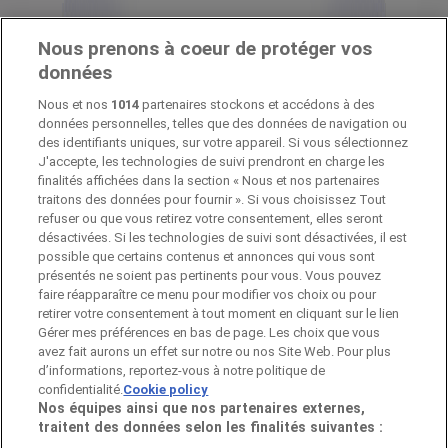
Nous prenons à coeur de protéger vos
données
Nous et nos
1014
partenaires stockons et accédons à des
Pubeco fait partie de ShopFully, l'entreprise
données personnelles, telles que des données de navigation ou
technologique qui réinvente le shopping local dans
des identifiants uniques, sur votre appareil. Si vous sélectionnez
le monde entier.
J'accepte, les technologies de suivi prendront en charge les
finalités affichées dans la section « Nous et nos partenaires
traitons des données pour fournir ». Si vous choisissez Tout
ENTREPRISE
refuser ou que vous retirez votre consentement, elles seront
désactivées. Si les technologies de suivi sont désactivées, il est
possible que certains contenus et annonces qui vous sont
présentés ne soient pas pertinents pour vous. Vous pouvez
CONTACTS
faire réapparaître ce menu pour modifier vos choix ou pour
retirer votre consentement à tout moment en cliquant sur le lien
Gérer mes préférences en bas de page. Les choix que vous
avez fait aurons un effet sur notre ou nos Site Web. Pour plus
Catégories
d’informations, reportez-vous à notre politique de
confidentialité.
Cookie policy
Nos équipes ainsi que nos partenaires externes,
traitent des données selon les finalités suivantes :