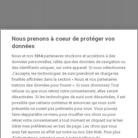
Nous prenons à coeur de protéger vos
données
Nous et nos
1014
partenaires stockons et accédons à des
données personnelles, telles que des données de navigation ou
Pubeco fait partie de ShopFully, l'entreprise
des identifiants uniques, sur votre appareil. Si vous sélectionnez
technologique qui réinvente le shopping local dans le
J'accepte, les technologies de suivi prendront en charge les
monde entier.
finalités affichées dans la section « Nous et nos partenaires
traitons des données pour fournir ». Si vous choisissez Tout
refuser ou que vous retirez votre consentement, elles seront
ENTREPRISE
désactivées. Si les technologies de suivi sont désactivées, il est
possible que certains contenus et annonces qui vous sont
présentés ne soient pas pertinents pour vous. Vous pouvez
faire réapparaître ce menu pour modifier vos choix ou pour
CONTACTS
retirer votre consentement à tout moment en cliquant sur le lien
Gérer mes préférences en bas de page. Les choix que vous
avez fait aurons un effet sur notre ou nos Site Web. Pour plus
d’informations, reportez-vous à notre politique de