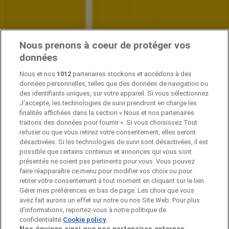
Nous prenons à coeur de protéger vos
données
Nous et nos
1012
partenaires stockons et accédons à des
Pubeco fait partie de ShopFully, l'entreprise
données personnelles, telles que des données de navigation ou
technologique qui réinvente le shopping local dans
des identifiants uniques, sur votre appareil. Si vous sélectionnez
le monde entier.
J'accepte, les technologies de suivi prendront en charge les
finalités affichées dans la section « Nous et nos partenaires
traitons des données pour fournir ». Si vous choisissez Tout
ENTREPRISE
refuser ou que vous retirez votre consentement, elles seront
désactivées. Si les technologies de suivi sont désactivées, il est
possible que certains contenus et annonces qui vous sont
présentés ne soient pas pertinents pour vous. Vous pouvez
CONTACTS
faire réapparaître ce menu pour modifier vos choix ou pour
retirer votre consentement à tout moment en cliquant sur le lien
Gérer mes préférences en bas de page. Les choix que vous
avez fait aurons un effet sur notre ou nos Site Web. Pour plus
Catégories
d’informations, reportez-vous à notre politique de
confidentialité.
Cookie policy