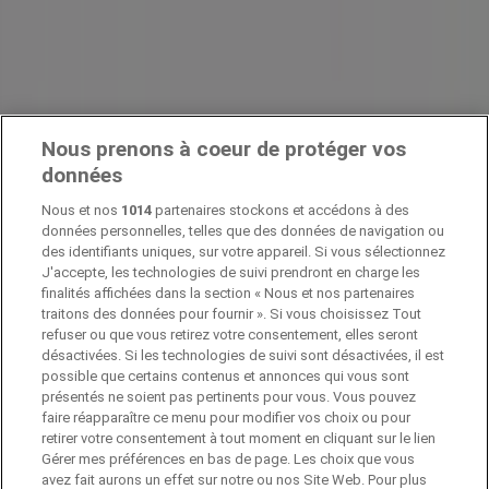
Nous prenons à coeur de protéger vos
données
Nous et nos
1014
partenaires stockons et accédons à des
Pubeco fait partie de ShopFully, l'entreprise
données personnelles, telles que des données de navigation ou
technologique qui réinvente le shopping local dans
des identifiants uniques, sur votre appareil. Si vous sélectionnez
le monde entier.
J'accepte, les technologies de suivi prendront en charge les
finalités affichées dans la section « Nous et nos partenaires
traitons des données pour fournir ». Si vous choisissez Tout
ENTREPRISE
refuser ou que vous retirez votre consentement, elles seront
désactivées. Si les technologies de suivi sont désactivées, il est
possible que certains contenus et annonces qui vous sont
présentés ne soient pas pertinents pour vous. Vous pouvez
CONTACTS
faire réapparaître ce menu pour modifier vos choix ou pour
retirer votre consentement à tout moment en cliquant sur le lien
Gérer mes préférences en bas de page. Les choix que vous
avez fait aurons un effet sur notre ou nos Site Web. Pour plus