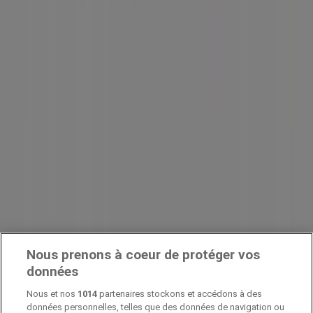
Nous prenons à coeur de protéger vos
données
Nous et nos
1014
partenaires stockons et accédons à des
Pubeco fait partie de ShopFully, l'entreprise
données personnelles, telles que des données de navigation ou