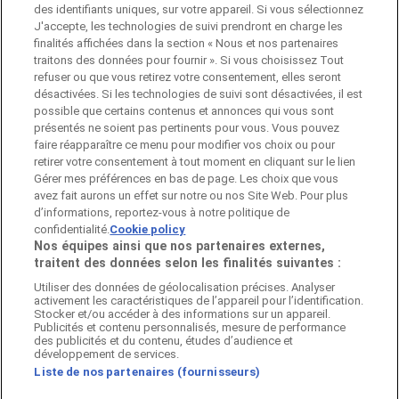
technologique qui réinvente le shopping local dans
des identifiants uniques, sur votre appareil. Si vous sélectionnez
le monde entier.
J'accepte, les technologies de suivi prendront en charge les
finalités affichées dans la section « Nous et nos partenaires
traitons des données pour fournir ». Si vous choisissez Tout
ENTREPRISE
refuser ou que vous retirez votre consentement, elles seront
désactivées. Si les technologies de suivi sont désactivées, il est
possible que certains contenus et annonces qui vous sont
présentés ne soient pas pertinents pour vous. Vous pouvez
CONTACTS
faire réapparaître ce menu pour modifier vos choix ou pour
retirer votre consentement à tout moment en cliquant sur le lien
Gérer mes préférences en bas de page. Les choix que vous
avez fait aurons un effet sur notre ou nos Site Web. Pour plus
Catégories
d’informations, reportez-vous à notre politique de
confidentialité.
Cookie policy
Nos équipes ainsi que nos partenaires externes,
traitent des données selon les finalités suivantes :
Magasins
Utiliser des données de géolocalisation précises. Analyser
activement les caractéristiques de l’appareil pour l’identification.
Stocker et/ou accéder à des informations sur un appareil.
Publicités et contenu personnalisés, mesure de performance
des publicités et du contenu, études d’audience et
Continuer sur Pubeco
développement de services.
Liste de nos partenaires (fournisseurs)