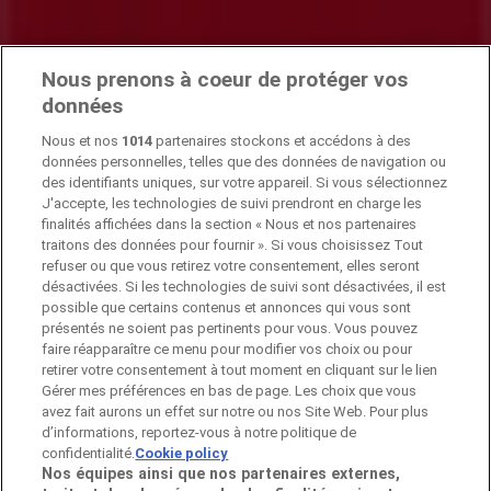
Nous prenons à coeur de protéger vos
données
Nous et nos
1014
partenaires stockons et accédons à des
Pubeco fait partie de ShopFully, l'entreprise
données personnelles, telles que des données de navigation ou
technologique qui réinvente le shopping local dans
des identifiants uniques, sur votre appareil. Si vous sélectionnez
le monde entier.
J'accepte, les technologies de suivi prendront en charge les
finalités affichées dans la section « Nous et nos partenaires
traitons des données pour fournir ». Si vous choisissez Tout
ENTREPRISE
refuser ou que vous retirez votre consentement, elles seront
désactivées. Si les technologies de suivi sont désactivées, il est
possible que certains contenus et annonces qui vous sont
présentés ne soient pas pertinents pour vous. Vous pouvez
CONTACTS
faire réapparaître ce menu pour modifier vos choix ou pour
retirer votre consentement à tout moment en cliquant sur le lien
Gérer mes préférences en bas de page. Les choix que vous
avez fait aurons un effet sur notre ou nos Site Web. Pour plus
Catégories
d’informations, reportez-vous à notre politique de
confidentialité.
Cookie policy
Nos équipes ainsi que nos partenaires externes,