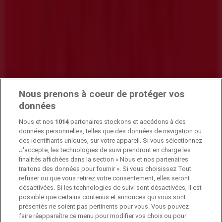
habitude utile, moderne et bénéfique pour la planète.
Trouvez votre magasin ouvert le dimanche
Trouvez les
magasins ouverts
Magasins près de chez vous
TEDi à Marseille
TEDi à Nîmes
TEDi à Le Mans
TEDi à
Metz
TEDi à Quimper
TEDi à Colmar
TEDi à Montauban
TEDi à
Nous prenons à coeur de protéger vos
Lorient
TEDi à Évreux
TEDi à Anglet
TEDi à Noisy-le-Grand
données
Nous et nos
1014
partenaires stockons et accédons à des
données personnelles, telles que des données de navigation ou
Pubeco fait partie de ShopFully, l'entreprise
des identifiants uniques, sur votre appareil. Si vous sélectionnez
technologique qui réinvente le shopping local dans le
J'accepte, les technologies de suivi prendront en charge les
monde entier.
finalités affichées dans la section « Nous et nos partenaires
traitons des données pour fournir ». Si vous choisissez Tout
refuser ou que vous retirez votre consentement, elles seront
ENTREPRISE
désactivées. Si les technologies de suivi sont désactivées, il est
possible que certains contenus et annonces qui vous sont
présentés ne soient pas pertinents pour vous. Vous pouvez
faire réapparaître ce menu pour modifier vos choix ou pour