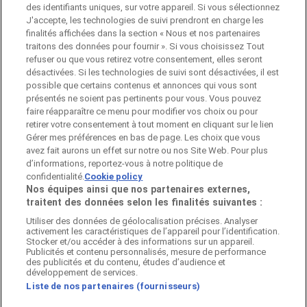
Pubeco fait partie de ShopFully, l'entreprise
des identifiants uniques, sur votre appareil. Si vous sélectionnez
technologique qui réinvente le shopping local dans le
J'accepte, les technologies de suivi prendront en charge les
monde entier.
finalités affichées dans la section « Nous et nos partenaires
traitons des données pour fournir ». Si vous choisissez Tout
refuser ou que vous retirez votre consentement, elles seront
ENTREPRISE
désactivées. Si les technologies de suivi sont désactivées, il est
possible que certains contenus et annonces qui vous sont
présentés ne soient pas pertinents pour vous. Vous pouvez
faire réapparaître ce menu pour modifier vos choix ou pour
CONTACTS
retirer votre consentement à tout moment en cliquant sur le lien
Gérer mes préférences en bas de page. Les choix que vous
avez fait aurons un effet sur notre ou nos Site Web. Pour plus
d’informations, reportez-vous à notre politique de
Catégories
confidentialité.
Cookie policy
Nos équipes ainsi que nos partenaires externes,
traitent des données selon les finalités suivantes :
Utiliser des données de géolocalisation précises. Analyser
Magasins
activement les caractéristiques de l’appareil pour l’identification.
Stocker et/ou accéder à des informations sur un appareil.
Publicités et contenu personnalisés, mesure de performance
des publicités et du contenu, études d’audience et
développement de services.
Continuer sur Pubeco
Liste de nos partenaires (fournisseurs)