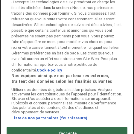
le monde entier.
J'accepte, les technologies de suivi prendront en charge les
finalités affichées dans la section « Nous et nos partenaires
traitons des données pour fournir ». Si vous choisissez Tout
ENTREPRISE
refuser ou que vous retirez votre consentement, elles seront
désactivées. Si les technologies de suivi sont désactivées, il est
possible que certains contenus et annonces qui vous sont
présentés ne soient pas pertinents pour vous. Vous pouvez
CONTACTS
faire réapparaître ce menu pour modifier vos choix ou pour
retirer votre consentement à tout moment en cliquant sur le lien
Gérer mes préférences en bas de page. Les choix que vous
avez fait aurons un effet sur notre ou nos Site Web. Pour plus
Catégories
d’informations, reportez-vous à notre politique de
confidentialité.
Cookie policy
Nos équipes ainsi que nos partenaires externes,
traitent des données selon les finalités suivantes :
Magasins
Utiliser des données de géolocalisation précises. Analyser
activement les caractéristiques de l’appareil pour l’identification.
Stocker et/ou accéder à des informations sur un appareil.
Publicités et contenu personnalisés, mesure de performance
des publicités et du contenu, études d’audience et
Continuer sur Pubeco
développement de services.
Liste de nos partenaires (fournisseurs)
J'accepte