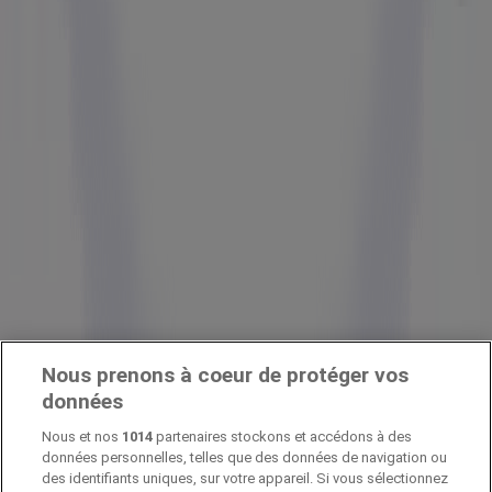
Nous prenons à coeur de protéger vos
données
Nous et nos
1014
partenaires stockons et accédons à des
Pubeco fait partie de ShopFully, l'entreprise
données personnelles, telles que des données de navigation ou
technologique qui réinvente le shopping local dans
des identifiants uniques, sur votre appareil. Si vous sélectionnez