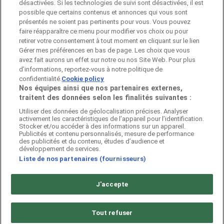
ENTREPRISE
désactivées. Si les technologies de suivi sont désactivées, il est
possible que certains contenus et annonces qui vous sont
présentés ne soient pas pertinents pour vous. Vous pouvez
faire réapparaître ce menu pour modifier vos choix ou pour
CONTACTS
retirer votre consentement à tout moment en cliquant sur le lien
Gérer mes préférences en bas de page. Les choix que vous
avez fait aurons un effet sur notre ou nos Site Web. Pour plus
d’informations, reportez-vous à notre politique de
Catégories
confidentialité.
Cookie policy
Nos équipes ainsi que nos partenaires externes,
traitent des données selon les finalités suivantes :
Utiliser des données de géolocalisation précises. Analyser
Magasins
activement les caractéristiques de l’appareil pour l’identification.
Stocker et/ou accéder à des informations sur un appareil.
Publicités et contenu personnalisés, mesure de performance
des publicités et du contenu, études d’audience et
développement de services.
Continuer sur Pubeco
Liste de nos partenaires (fournisseurs)
J'accepte
© 2026 Shopfully Marketing S.L.U. - Plza. Pau Vila 1, Edifici
Palau de Mar 4, Barcelona, Espagne. Tous droits réservés.
Tout refuser