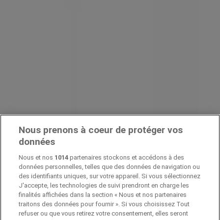
Nous prenons à coeur de protéger vos
données
Nous et nos
1014
partenaires stockons et accédons à des
données personnelles, telles que des données de navigation ou
Pubeco fait partie de ShopFully, l'entreprise
des identifiants uniques, sur votre appareil. Si vous sélectionnez
technologique qui réinvente le shopping local dans le
J'accepte, les technologies de suivi prendront en charge les
monde entier.
finalités affichées dans la section « Nous et nos partenaires
traitons des données pour fournir ». Si vous choisissez Tout
refuser ou que vous retirez votre consentement, elles seront