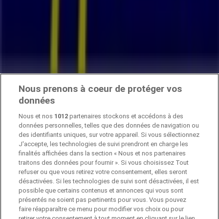
Nous prenons à coeur de protéger vos
données
Nous et nos
1012
partenaires stockons et accédons à des
Pubeco fait partie de ShopFully, l'entreprise
données personnelles, telles que des données de navigation ou
technologique qui réinvente le shopping local dans
des identifiants uniques, sur votre appareil. Si vous sélectionnez
le monde entier.
J'accepte, les technologies de suivi prendront en charge les
finalités affichées dans la section « Nous et nos partenaires
traitons des données pour fournir ». Si vous choisissez Tout
ENTREPRISE
refuser ou que vous retirez votre consentement, elles seront
désactivées. Si les technologies de suivi sont désactivées, il est
possible que certains contenus et annonces qui vous sont
présentés ne soient pas pertinents pour vous. Vous pouvez
CONTACTS
faire réapparaître ce menu pour modifier vos choix ou pour
retirer votre consentement à tout moment en cliquant sur le lien