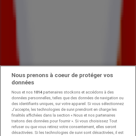
Nous prenons à coeur de protéger vos
données
Nous et nos
1014
partenaires stockons et accédons à des
données personnelles, telles que des données de navigation ou
Pubeco fait partie de ShopFully, l'entreprise
des identifiants uniques, sur votre appareil. Si vous sélectionnez
technologique qui réinvente le shopping local dans le
J'accepte, les technologies de suivi prendront en charge les
monde entier.
finalités affichées dans la section « Nous et nos partenaires
traitons des données pour fournir ». Si vous choisissez Tout
refuser ou que vous retirez votre consentement, elles seront
ENTREPRISE
désactivées. Si les technologies de suivi sont désactivées, il est