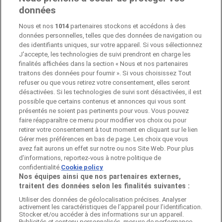
données
Nous et nos
1014
partenaires stockons et accédons à des
Pubeco fait partie de ShopFully, l'entreprise
données personnelles, telles que des données de navigation ou
technologique qui réinvente le shopping local dans
des identifiants uniques, sur votre appareil. Si vous sélectionnez
le monde entier.
J'accepte, les technologies de suivi prendront en charge les
finalités affichées dans la section « Nous et nos partenaires
traitons des données pour fournir ». Si vous choisissez Tout
ENTREPRISE
refuser ou que vous retirez votre consentement, elles seront
désactivées. Si les technologies de suivi sont désactivées, il est
possible que certains contenus et annonces qui vous sont
présentés ne soient pas pertinents pour vous. Vous pouvez
CONTACTS
faire réapparaître ce menu pour modifier vos choix ou pour
retirer votre consentement à tout moment en cliquant sur le lien
Gérer mes préférences en bas de page. Les choix que vous
avez fait aurons un effet sur notre ou nos Site Web. Pour plus
Catégories
d’informations, reportez-vous à notre politique de
confidentialité.
Cookie policy
Nos équipes ainsi que nos partenaires externes,
traitent des données selon les finalités suivantes :
Magasins
Utiliser des données de géolocalisation précises. Analyser
activement les caractéristiques de l’appareil pour l’identification.
Stocker et/ou accéder à des informations sur un appareil.
Publicités et contenu personnalisés, mesure de performance