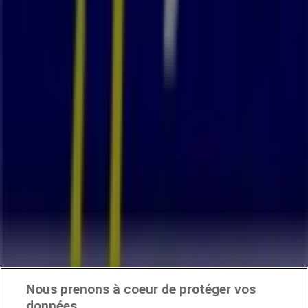
Nous prenons à coeur de protéger vos
données