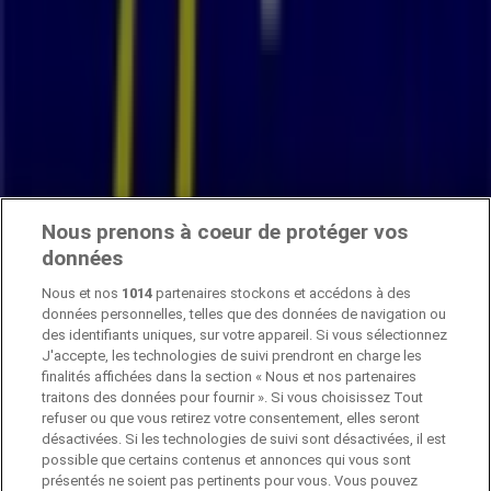
Nous prenons à coeur de protéger vos
données
Nous et nos
1014
partenaires stockons et accédons à des
données personnelles, telles que des données de navigation ou
Pubeco fait partie de ShopFully, l'entreprise
des identifiants uniques, sur votre appareil. Si vous sélectionnez
technologique qui réinvente le shopping local dans le
J'accepte, les technologies de suivi prendront en charge les
monde entier.
finalités affichées dans la section « Nous et nos partenaires
traitons des données pour fournir ». Si vous choisissez Tout
refuser ou que vous retirez votre consentement, elles seront
ENTREPRISE
désactivées. Si les technologies de suivi sont désactivées, il est
possible que certains contenus et annonces qui vous sont
présentés ne soient pas pertinents pour vous. Vous pouvez