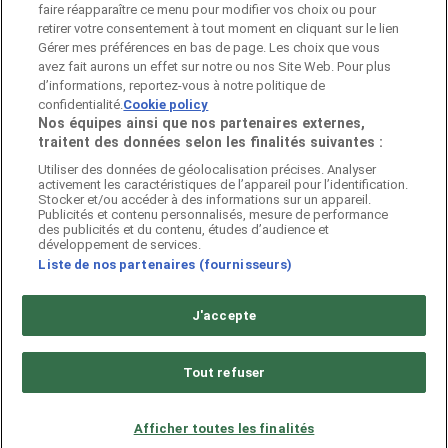
faire réapparaître ce menu pour modifier vos choix ou pour
CONTACTS
retirer votre consentement à tout moment en cliquant sur le lien
Gérer mes préférences en bas de page. Les choix que vous
avez fait aurons un effet sur notre ou nos Site Web. Pour plus
d’informations, reportez-vous à notre politique de
Catégories
confidentialité.
Cookie policy
Nos équipes ainsi que nos partenaires externes,
traitent des données selon les finalités suivantes :
Utiliser des données de géolocalisation précises. Analyser
Magasins
activement les caractéristiques de l’appareil pour l’identification.
Stocker et/ou accéder à des informations sur un appareil.
Publicités et contenu personnalisés, mesure de performance
des publicités et du contenu, études d’audience et
développement de services.
Continuer sur Pubeco
Liste de nos partenaires (fournisseurs)
J'accepte
© 2026 Shopfully Marketing S.L.U. - Plza. Pau Vila 1, Edifici
Palau de Mar 4, Barcelona, Espagne. Tous droits réservés.
Tout refuser
Mentions légales et Conditions d'utilisations du Site
Web
Politique de confidentialité
Afficher toutes les finalités
Politique de cookies