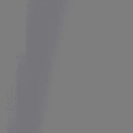
Anticipé
Blanc Brun
Catalogue Blanc Brun
Expire le 17/10
Menucourt
Anticipé
Proxi Confort
PRX BB Tabloid Septembre 2026
Expire le 17/10
Menucourt
Publicité
Anticipé
Proxi Confort