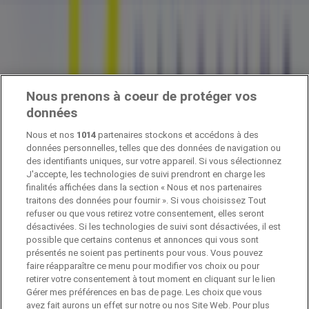
Magasins près de chez vous
Jardiland à Toulouse
Jardiland à Nice
Jardiland à
Clermont-Ferrand
Jardiland à Nîmes
Jardiland à
Tours
Jardiland à Limoges
Jardiland à Perpignan
Jardiland
à Amiens
Jardiland à Avignon
Jardiland à Poitiers
Jardiland
à Orléans
Nous prenons à coeur de protéger vos
données
Nous et nos
1014
partenaires stockons et accédons à des
Pubeco fait partie de ShopFully, l'entreprise
données personnelles, telles que des données de navigation ou
technologique qui réinvente le shopping local dans
des identifiants uniques, sur votre appareil. Si vous sélectionnez
le monde entier.
J'accepte, les technologies de suivi prendront en charge les
finalités affichées dans la section « Nous et nos partenaires
traitons des données pour fournir ». Si vous choisissez Tout
ENTREPRISE
refuser ou que vous retirez votre consentement, elles seront
désactivées. Si les technologies de suivi sont désactivées, il est
possible que certains contenus et annonces qui vous sont
présentés ne soient pas pertinents pour vous. Vous pouvez
CONTACTS
faire réapparaître ce menu pour modifier vos choix ou pour
retirer votre consentement à tout moment en cliquant sur le lien
Gérer mes préférences en bas de page. Les choix que vous
avez fait aurons un effet sur notre ou nos Site Web. Pour plus