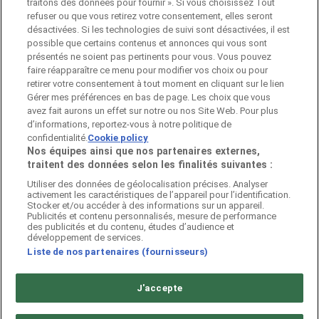
traitons des données pour fournir ». Si vous choisissez Tout
ENTREPRISE
refuser ou que vous retirez votre consentement, elles seront
désactivées. Si les technologies de suivi sont désactivées, il est
possible que certains contenus et annonces qui vous sont
présentés ne soient pas pertinents pour vous. Vous pouvez
CONTACTS
faire réapparaître ce menu pour modifier vos choix ou pour
retirer votre consentement à tout moment en cliquant sur le lien
Gérer mes préférences en bas de page. Les choix que vous
avez fait aurons un effet sur notre ou nos Site Web. Pour plus
Catégories
d’informations, reportez-vous à notre politique de
confidentialité.
Cookie policy
Nos équipes ainsi que nos partenaires externes,
traitent des données selon les finalités suivantes :
Magasins
Utiliser des données de géolocalisation précises. Analyser
activement les caractéristiques de l’appareil pour l’identification.
Stocker et/ou accéder à des informations sur un appareil.
Publicités et contenu personnalisés, mesure de performance
des publicités et du contenu, études d’audience et
Continuer sur Pubeco
développement de services.
Liste de nos partenaires (fournisseurs)
J'accepte
© 2026 Shopfully Marketing S.L.U. - Plza. Pau Vila 1,
Edifici Palau de Mar 4, Barcelona, Espagne. Tous droits