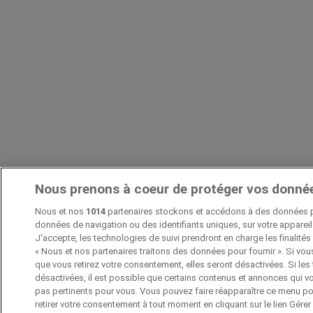
Nous prenons à coeur de protéger vos donné
Nous et nos
1014
partenaires stockons et accédons à des données pe
données de navigation ou des identifiants uniques, sur votre appareil
J'accepte, les technologies de suivi prendront en charge les finalités
« Nous et nos partenaires traitons des données pour fournir ». Si vo
que vous retirez votre consentement, elles seront désactivées. Si les
désactivées, il est possible que certains contenus et annonces qui v
pas pertinents pour vous. Vous pouvez faire réapparaître ce menu po
retirer votre consentement à tout moment en cliquant sur le lien Gér